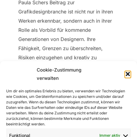
Paula Schers Beitrag zur
Grafikdesignbranche ist nicht nur in ihren
Werken erkennbar, sondern auch in ihrer
Rolle als Vorbild für kommende
Generationen von Designern. Ihre
Fähigkeit, Grenzen zu überschreiten,
Risiken einzugehen und kreativ zu
experimentieren, inspiriert Designer
Cookie-Zustimmung
weltweit. Paula Schers Einfluss auf das
verwalten
Grafikdesign ist unauslöschlich und ihre
Um dir ein optimales Erlebnis zu bieten, verwenden wir Technologien
Arbeit wird weiterhin die Zukunft der
wie Cookies, um Geräteinformationen zu speichern und/oder darauf
zuzugreifen. Wenn du diesen Technologien zustimmst, können wir
Gestaltung prägen.
Daten wie das Surfverhalten oder eindeutige IDs auf dieser Website
verarbeiten. Wenn du deine Zustimmung nicht erteilst oder
Hier findest du ein spannendes
Video auf
zurückziehst, können bestimmte Merkmale und Funktionen
beeinträchtigt werden.
YouTube
über die Grafikdesignerin Paula
Funktional
Immer aktiv
Scher von Netflix.