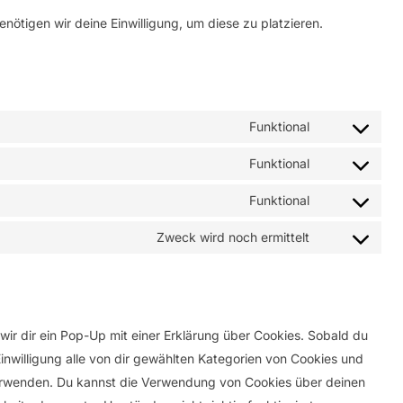
nötigen wir deine Einwilligung, um diese zu platzieren.
Funktional
Consent
to
Funktional
Consent
service
to
Funktional
wordpress
Consent
service
to
Zweck wird noch ermittelt
wordfence
Consent
service
to
matomo
service
sonstiges
ir dir ein Pop-Up mit einer Erklärung über Cookies. Sobald du
 Einwilligung alle von dir gewählten Kategorien von Cookies und
verwenden. Du kannst die Verwendung von Cookies über deinen