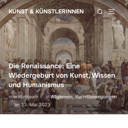
Zum
Suchen
KUNST & KÜNSTLERINNEN
Inhalt
SEITEN
nach:
springen
Die Renaissance: Eine
Wiedergeburt von Kunst, Wissen
und Humanismus
von Webteam
in
Allgemein
,
Kunstbewegungen
Veröffentlicht
an
23. Mai 2023
am