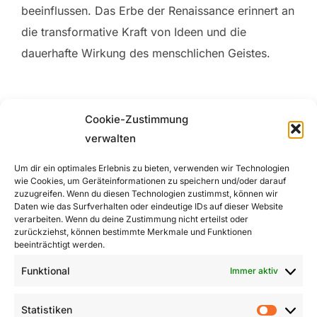
beeinflussen. Das Erbe der Renaissance erinnert an
die transformative Kraft von Ideen und die
dauerhafte Wirkung des menschlichen Geistes.
Cookie-Zustimmung
verwalten
Um dir ein optimales Erlebnis zu bieten, verwenden wir Technologien
Beitragsnavigation
wie Cookies, um Geräteinformationen zu speichern und/oder darauf
zuzugreifen. Wenn du diesen Technologien zustimmst, können wir
Daten wie das Surfverhalten oder eindeutige IDs auf dieser Website
Previous
Previous
verarbeiten. Wenn du deine Zustimmung nicht erteilst oder
zurückziehst, können bestimmte Merkmale und Funktionen
Barbara Hepworth: Bildende
beeinträchtigt werden.
Harmonie und das Wesen der
Funktional
Immer aktiv
Form
Statistiken