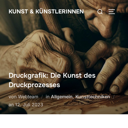
Zum
Suchen
KUNST & KÜNSTLERINNEN
Inhalt
SEITEN
nach:
springen
Druckgrafik: Die Kunst des
Druckprozesses
von Webteam
in
Allgemein
,
Kunsttechniken
Veröffentlicht
an
12. Juli 2023
am