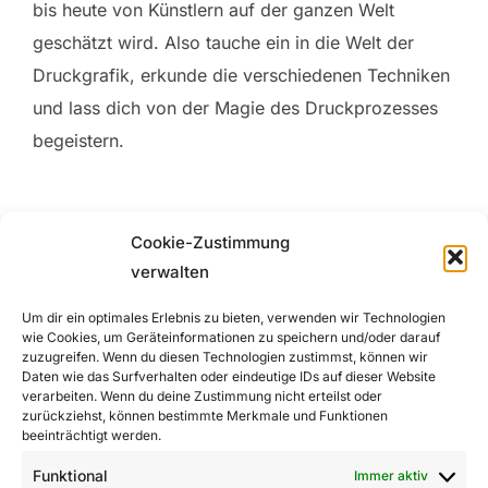
bis heute von Künstlern auf der ganzen Welt
geschätzt wird. Also tauche ein in die Welt der
Druckgrafik, erkunde die verschiedenen Techniken
und lass dich von der Magie des Druckprozesses
begeistern.
Cookie-Zustimmung
verwalten
Um dir ein optimales Erlebnis zu bieten, verwenden wir Technologien
Beitragsnavigation
wie Cookies, um Geräteinformationen zu speichern und/oder darauf
zuzugreifen. Wenn du diesen Technologien zustimmst, können wir
Daten wie das Surfverhalten oder eindeutige IDs auf dieser Website
Previous
Previous
verarbeiten. Wenn du deine Zustimmung nicht erteilst oder
zurückziehst, können bestimmte Merkmale und Funktionen
Die Magie der Goldenen Stunde:
beeinträchtigt werden.
Warum sie die beste Zeit für
Funktional
Immer aktiv