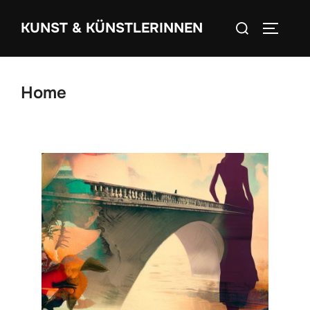
Zum
Suchen
KUNST & KÜNSTLERINNEN
Inhalt
SEITEN
nach:
springen
Home