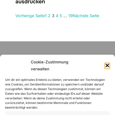
ausdrücken
Vorherige Seite
1
2
3
4
5
…
19
Nächste Seite
UNLEASH YOUR CREATIVITY
Cookie-Zustimmung
WITH INSPIRO
verwalten
Um dir ein optimales Erlebnis zu bieten, verwenden wir Technologien
Lorem ipsum dolor sit amet, consectetur
wie Cookies, um Geräteinformationen zu speichern und/oder darauf
adipiscing elit. Ut elit tellus, luctus nec
zuzugreifen. Wenn du diesen Technologien zustimmst, können wir
Daten wie das Surfverhalten oder eindeutige IDs auf dieser Website
ullamcorper mattis, pulvinar dapibus leo.
verarbeiten. Wenn du deine Zustimmung nicht erteilst oder
zurückziehst, können bestimmte Merkmale und Funktionen
beeinträchtigt werden.