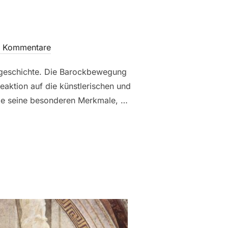
e Kommentare
turgeschichte. Die Barockbewegung
eaktion auf die künstlerischen und
 Sie seine besonderen Merkmale, …
N DRAMA, ORNAMENTIK UND EMOTION“