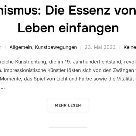
nismus: Die Essenz von
Leben einfangen
Veröffentlicht
m
Allgemein
,
Kunstbewegungen
23. Mai 2023
Kein
am
reiche Kunstrichtung, die im 19. Jahrhundert entstand, revol
 Impressionistische Künstler lösten sich von den Zwängen t
Momente, das Spiel von Licht und Farbe sowie die Vitalität
s …
ÜBER „IMPRESSIONISMUS: DIE E
MEHR
LESEN