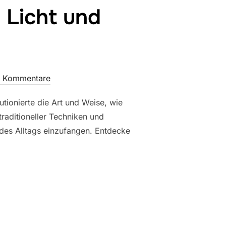
 Licht und
e Kommentare
utionierte die Art und Weise, wie
raditioneller Techniken und
 des Alltags einzufangen. Entdecke
SSENZ VON LICHT UND LEBEN EINFANGEN“