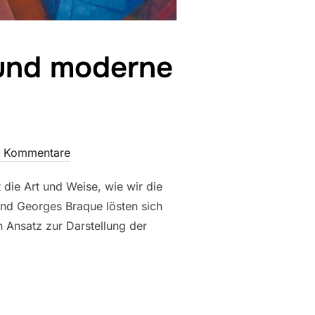
 und moderne
e Kommentare
die Art und Weise, wie wir die
und Georges Braque lösten sich
n Ansatz zur Darstellung der
ERSCHREITEN UND MODERNE KUNST GESTALTEN“