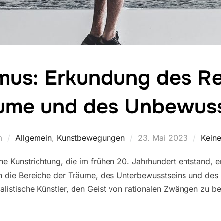
smus: Erkundung des Re
ume und des Unbewus
Veröffentlicht
m
Allgemein
,
Kunstbewegungen
23. Mai 2023
Kein
am
he Kunstrichtung, die im frühen 20. Jahrhundert entstand, en
 in die Bereiche der Träume, des Unterbewusstseins und des I
listische Künstler, den Geist von rationalen Zwängen zu bef