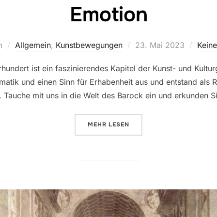
Emotion
Veröffentlicht
m
Allgemein
,
Kunstbewegungen
23. Mai 2023
Kein
am
rhundert ist ein faszinierendes Kapitel der Kunst- und Kul
atik und einen Sinn für Erhabenheit aus und entstand als R
t. Tauche mit uns in die Welt des Barock ein und erkunden
ÜBER „BAROCK: DIE GRÖSSE VO
MEHR
LESEN