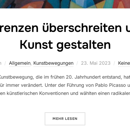
renzen überschreiten
Kunst gestalten
Veröffentlicht
m
Allgemein
,
Kunstbewegungen
23. Mai 2023
Kein
am
Kunstbewegung, die im frühen 20. Jahrhundert entstand, hat 
ür immer verändert. Unter der Führung von Pablo Picasso 
ellen künstlerischen Konventionen und wählten einen radikale
ÜBER „KUBISMUS: GRENZEN ÜB
MEHR
LESEN